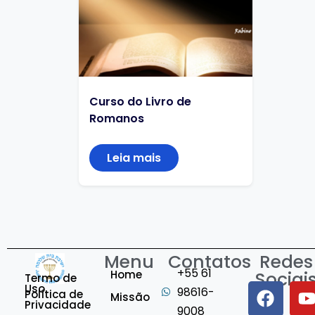
Curso do Livro de
Romanos
Leia mais
Menu
Contatos
Redes
+55 61
Home
Sociai
Termo de
Uso
98616-
Política de
Missão
Privacidade
9008