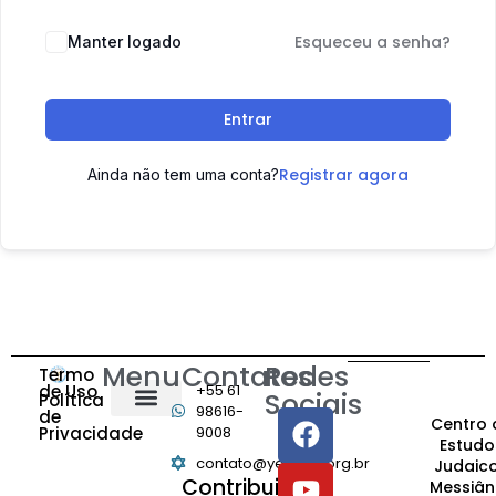
Esqueceu a senha?
Manter logado
Entrar
Registrar agora
Ainda não tem uma conta?
Menu
Contatos
Redes
Termo
de Uso
+55 61
Sociais
Política
98616-
de
Centro 
Privacidade
9008
Estudo
contato@yeshiva.org.br
Judaic
Contribuição:
Messiân