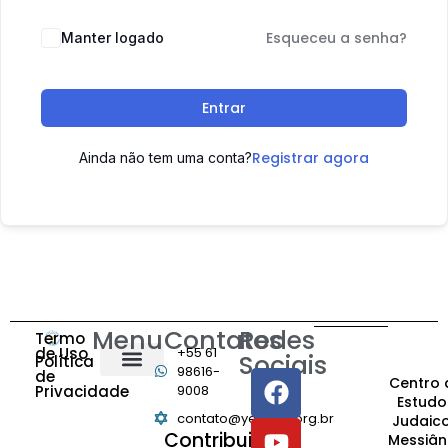
Esqueceu a senha?
Manter logado
Entrar
Registrar agora
Ainda não tem uma conta?
Menu
Contatos
Redes
Termo
de Uso
+55 61
Sociais
Política
98616-
de
Centro 
Privacidade
9008
Estudo
contato@yeshiva.org.br
Judaic
Contribuição:
Messiân