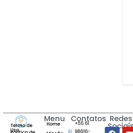
Menu
Contatos
Redes
+55 61
Home
Sociai
Termo de
Uso
98616-
Política de