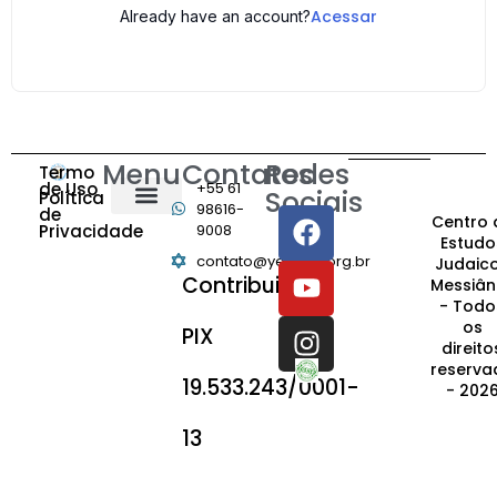
Acessar
Already have an account?
Menu
Contatos
Redes
Termo
de Uso
+55 61
Sociais
Política
98616-
de
Centro 
Privacidade
9008
Estudo
contato@yeshiva.org.br
Judaic
Contribuição:
Messiân
- Todo
os
PIX
direito
reserva
19.533.243/0001-
- 202
13