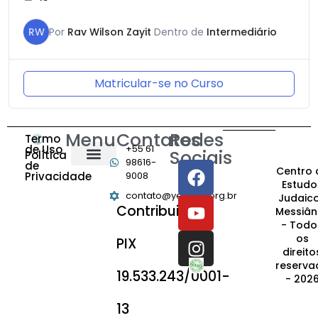
RW
Por
Rav Wilson Zayit
Dentro de
Intermediário
Matricular-se no Curso
Menu
Contatos
Redes
Termo
de Uso
+55 61
Sociais
Política
98616-
de
Centro 
Privacidade
9008
Estudo
contato@yeshiva.org.br
Judaic
Contribuição:
Messiân
- Todo
os
PIX
direito
reserva
19.533.243/0001-
- 202
13